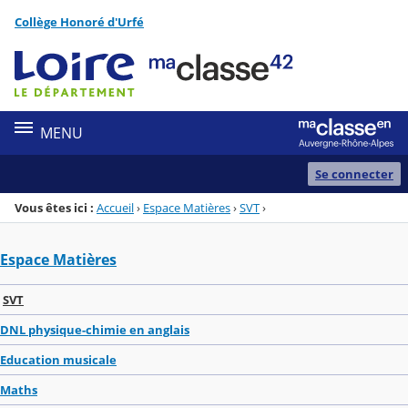
Panneau de gestion des cookies
Collège Honoré d'Urfé
Menu de la rubrique
Contenu
MENU
Se connecter
Vous êtes ici :
Accueil
›
Espace Matières
›
SVT
›
Espace Matières
SVT
DNL physique-chimie en anglais
Education musicale
Maths