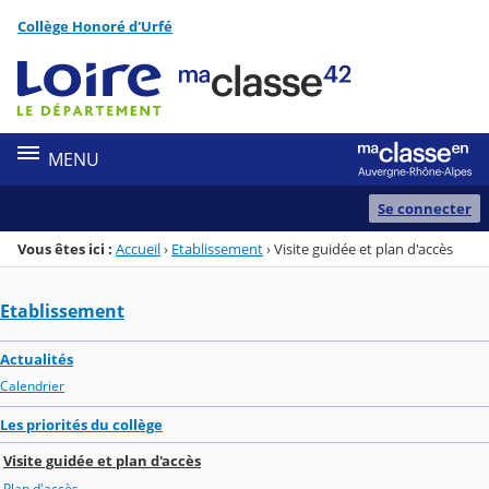
Panneau de gestion des cookies
Collège Honoré d'Urfé
Menu de la rubrique
Contenu
MENU
Se connecter
Vous êtes ici :
Accueil
›
Etablissement
›
Visite guidée et plan d'accès
Etablissement
Actualités
Calendrier
Les priorités du collège
Visite guidée et plan d'accès
Plan d'accès