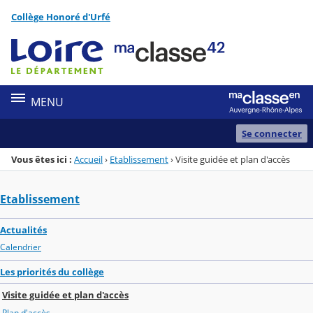
Panneau de gestion des cookies
Collège Honoré d'Urfé
Menu de la rubrique
Contenu
MENU
Se connecter
Vous êtes ici :
Accueil
›
Etablissement
›
Visite guidée et plan d'accès
Etablissement
Actualités
Calendrier
Les priorités du collège
Visite guidée et plan d'accès
Plan d'accès