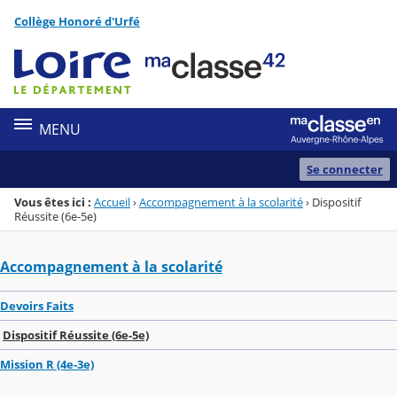
Panneau de gestion des cookies
Collège Honoré d'Urfé
Menu de la rubrique
Contenu
MENU
Se connecter
Vous êtes ici :
Accueil
›
Accompagnement à la scolarité
›
Dispositif
Réussite (6e-5e)
Accompagnement à la scolarité
Devoirs Faits
Dispositif Réussite (6e-5e)
Mission R (4e-3e)