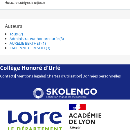
Aucune catégorie définie
Auteurs
Tous (7)
Administrateur honoredurfe (3)
AURELIE BERTHET (1)
FABIENNE CERESOLI (3)
Collège Honoré d'Urfé
Contacts
Mentions légales
Chartes d'utilisation
Données personnelles