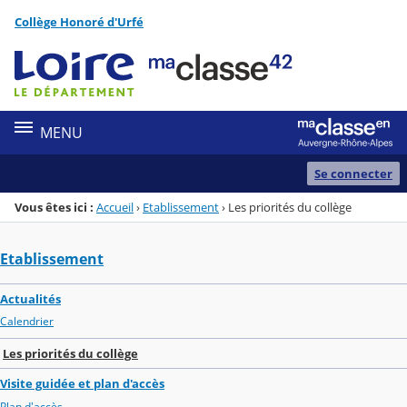
Panneau de gestion des cookies
Collège Honoré d'Urfé
Menu de la rubrique
Contenu
MENU
Se connecter
Vous êtes ici :
Accueil
›
Etablissement
›
Les priorités du collège
Etablissement
Actualités
Calendrier
Les priorités du collège
Visite guidée et plan d'accès
Plan d'accès