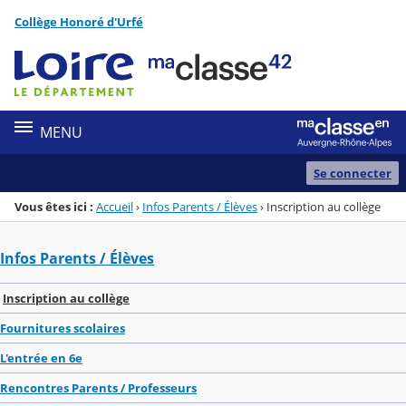
Panneau de gestion des cookies
Collège Honoré d'Urfé
Menu de la rubrique
Contenu
MENU
Se connecter
Vous êtes ici :
Accueil
›
Infos Parents / Élèves
›
Inscription au collège
Infos Parents / Élèves
Inscription au collège
Fournitures scolaires
L'entrée en 6e
Rencontres Parents / Professeurs