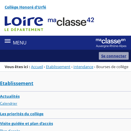
Panneau de gestion des cookies
Collège Honoré d'Urfé
Menu de la rubrique
Contenu
MENU
Se connecter
Vous êtes ici :
Accueil
›
Etablissement
›
Intendance
›
Bourses de collège
Etablissement
Actualités
Calendrier
Les priorités du collège
Visite guidée et plan d'accès
Plan d'accès