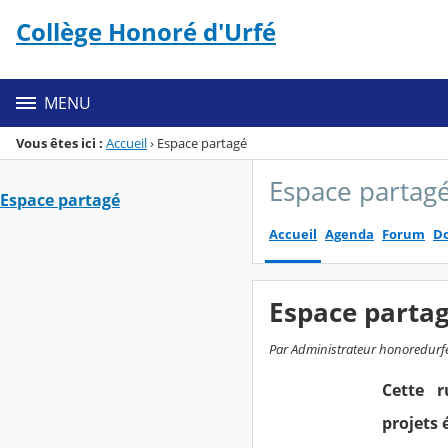
Panneau de gestion des cookies
Collège Honoré d'Urfé
Menu de la rubrique
Contenu
MENU
Vous êtes ici :
Accueil
›
Espace partagé
Espace partag
Espace partagé
Accueil
Agenda
Forum
Do
Espace parta
Par Administrateur honoredurfe, 
Cette r
projets 