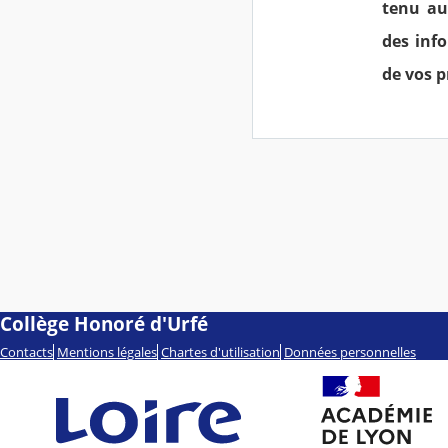
tenu au
des inf
de vos p
Collège Honoré d'Urfé
Contacts
Mentions légales
Chartes d'utilisation
Données personnelles