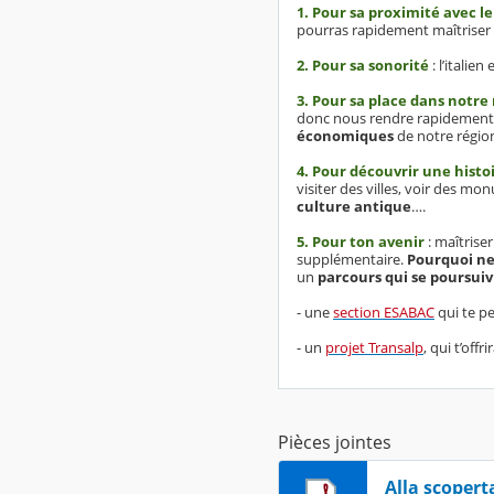
1. Pour sa proximité avec le
pourras rapidement maîtriser le
2. Pour sa sonorité
: l’itali
3. Pour sa place dans notre
donc nous rendre rapidement dan
économiques
de notre régio
4. Pour découvrir une histo
visiter des villes, voir des m
culture antique
….
5. Pour ton avenir
: maîtrise
supplémentaire.
Pourquoi ne 
un
parcours qui se poursuivr
- une
section ESABAC
qui te pe
- un
projet Transalp
, qui t’off
Pièces jointes
Alla scoperta