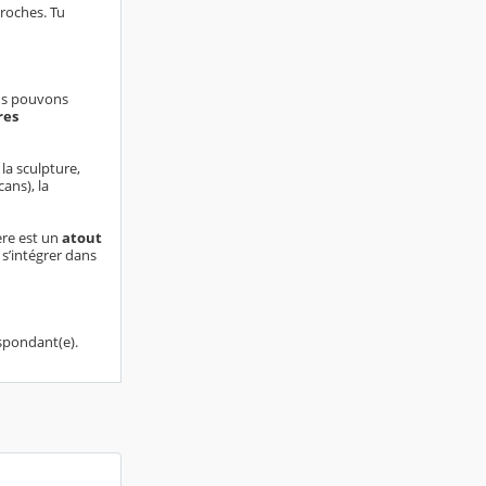
proches. Tu
ous pouvons
res
 la sculpture,
ans), la
ère est un
atout
t s’intégrer dans
respondant(e).