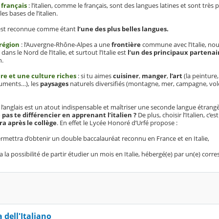
 français
: l’italien, comme le français, sont des langues latines et sont très 
s bases de l’italien.
en est reconnue comme étant
l’une des plus belles langues.
 région
: l’Auvergne-Rhône-Alpes a une
frontière
commune avec l’Italie, n
s le Nord de l’Italie, et surtout l’Italie est
l’un des principaux partenai
n.
ire et une culture riches
: si tu aimes
cuisiner
,
manger
,
l’art
(la peinture,
onuments…), les
paysages
naturels diversifiés (montagne, mer, campagne, volc
r l’anglais est un atout indispensable et maîtriser une seconde langue étrang
pas te différencier en apprenant l’italien ?
De plus, choisir l’Italien, c’es
a après le collège
. En effet le Lycée Honoré d’Urfé propose :
rmettra d’obtenir un double baccalauréat reconnu en France et en Italie,
rira la possibilité de partir étudier un mois en Italie, hébergé(e) par un(e) cor
 dell'Italiano