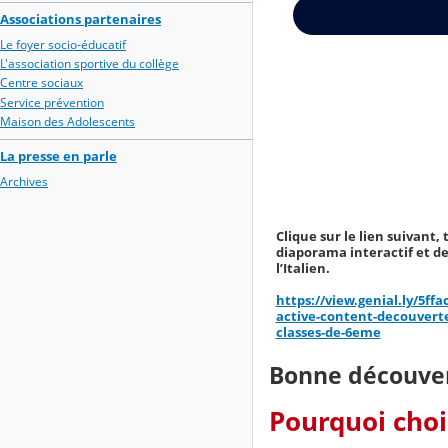
Associations partenaires
Le foyer socio-éducatif
L'association sportive du collège
Centre sociaux
Service prévention
Maison des Adolescents
La presse en parle
Archives
Clique sur le lien suivant,
diaporama interactif et de
l’Italien.
https://view.genial.ly/5ff
active-content-decouverte-
classes-de-6eme
Bonne découver
Pourquoi chois