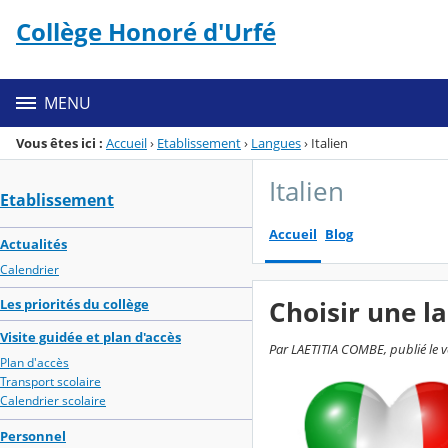
Panneau de gestion des cookies
Collège Honoré d'Urfé
Menu de la rubrique
Contenu
MENU
Vous êtes ici :
Accueil
›
Etablissement
›
Langues
›
Italien
Italien
Etablissement
Accueil
Blog
Actualités
Calendrier
Choisir une la
Les priorités du collège
Visite guidée et plan d'accès
Par LAETITIA COMBE, publié le v
Plan d'accès
Transport scolaire
Calendrier scolaire
Personnel