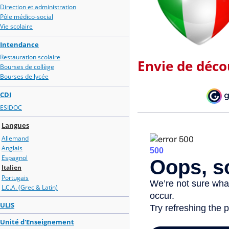
Direction et administration
Pôle médico-social
Vie scolaire
Intendance
Restauration scolaire
Envie de déco
Bourses de collège
Bourses de lycée
CDI
ESIDOC
Langues
Allemand
Anglais
Espagnol
Italien
Portugais
L.C.A. (Grec & Latin)
ULIS
Unité d'Enseignement