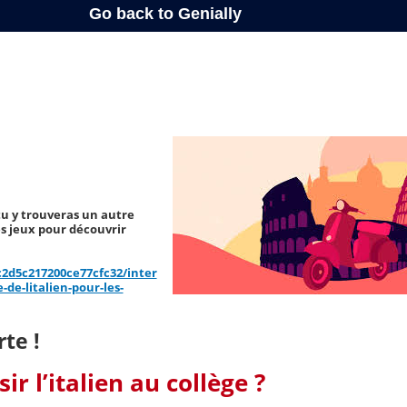
 tu y trouveras un autre
s jeux pour découvrir
ac2d5c217200ce77cfc32/inter
de-litalien-pour-les-
te !
ir l’italien au collège ?