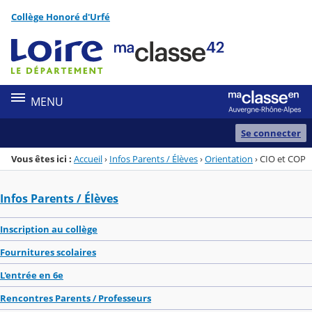
Panneau de gestion des cookies
Collège Honoré d'Urfé
Menu de la rubrique
Contenu
MENU
Se connecter
Vous êtes ici :
Accueil
›
Infos Parents / Élèves
›
Orientation
›
CIO et COP
Infos Parents / Élèves
Inscription au collège
Fournitures scolaires
L'entrée en 6e
Rencontres Parents / Professeurs