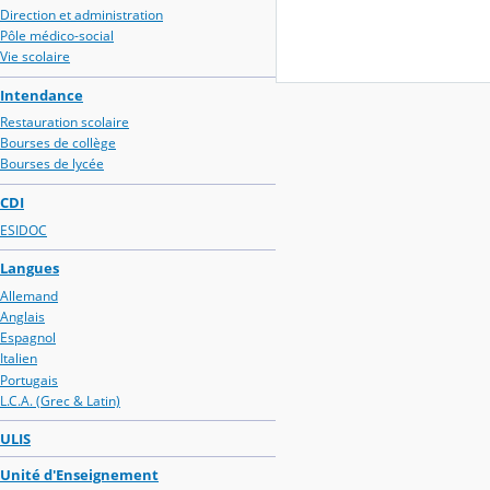
Direction et administration
Pôle médico-social
Vie scolaire
Intendance
Restauration scolaire
Bourses de collège
Bourses de lycée
CDI
ESIDOC
Langues
Allemand
Anglais
Espagnol
Italien
Portugais
L.C.A. (Grec & Latin)
ULIS
Unité d'Enseignement