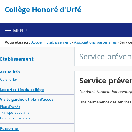
Panneau de gestion des cookies
Collège Honoré d'Urfé
Menu de la rubrique
Contenu
MENU
Vous êtes ici :
Accueil
›
Etablissement
›
Associations partenaires
›
Servic
Service préven
Etablissement
Actualités
Service préve
Calendrier
Les priorités du collège
Par Administrateur honoredurfe,
Visite guidée et plan d'accès
Une permanence des services d
Plan d'accès
Transport scolaire
Calendrier scolaire
Personnel