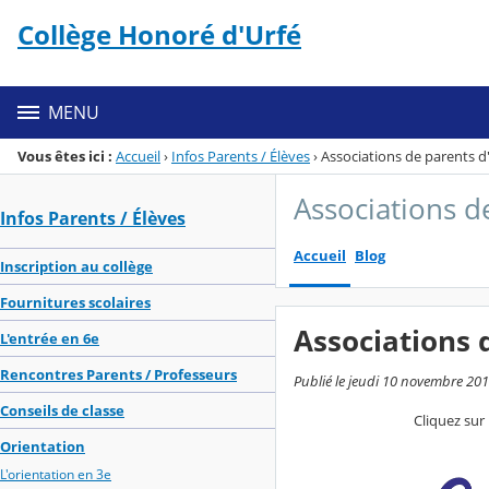
Panneau de gestion des cookies
Collège Honoré d'Urfé
Menu de la rubrique
Contenu
MENU
Vous êtes ici :
Accueil
›
Infos Parents / Élèves
›
Associations de parents d
Associations d
Infos Parents / Élèves
Accueil
Blog
Inscription au collège
Fournitures scolaires
Associations 
L'entrée en 6e
Rencontres Parents / Professeurs
Publié le jeudi 10 novembre 2016
Conseils de classe
Cliquez sur
Orientation
L'orientation en 3e