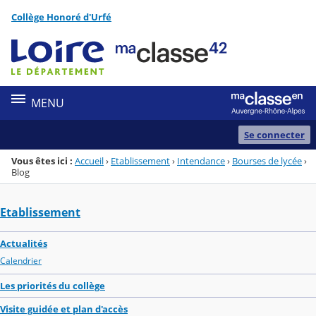
Panneau de gestion des cookies
Collège Honoré d'Urfé
Menu de la rubrique
Contenu
MENU
Se connecter
Vous êtes ici :
Accueil
›
Etablissement
›
Intendance
›
Bourses de lycée
›
Blog
Etablissement
Actualités
Calendrier
Les priorités du collège
Visite guidée et plan d'accès