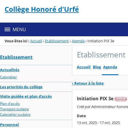
Panneau de gestion des cookies
Collège Honoré d'Urfé
Menu de la rubrique
Contenu
MENU
Vous êtes ici :
Accueil
›
Etablissement
›
Agenda
›
Initiation PIX 3e
Etablissement
Etablissement
Accueil
Blog
Agenda
Actualités
Calendrier
‹ Retour à la liste
Les priorités du collège
Visite guidée et plan d'accès
Initiation PIX 3e
Terminé
Plan d'accès
Créé par Administrateur honored
Transport scolaire
Calendrier scolaire
Date
13 oct. 2025 - 17 oct. 2025
Personnel