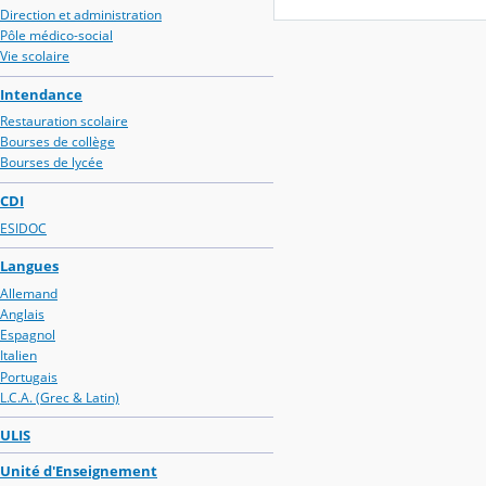
Direction et administration
Pôle médico-social
Vie scolaire
Intendance
Restauration scolaire
Bourses de collège
Bourses de lycée
CDI
ESIDOC
Langues
Allemand
Anglais
Espagnol
Italien
Portugais
L.C.A. (Grec & Latin)
ULIS
Unité d'Enseignement